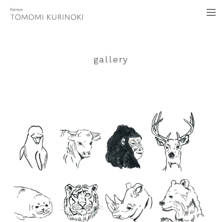
イラストレーター くりのきともみ
me
gallery