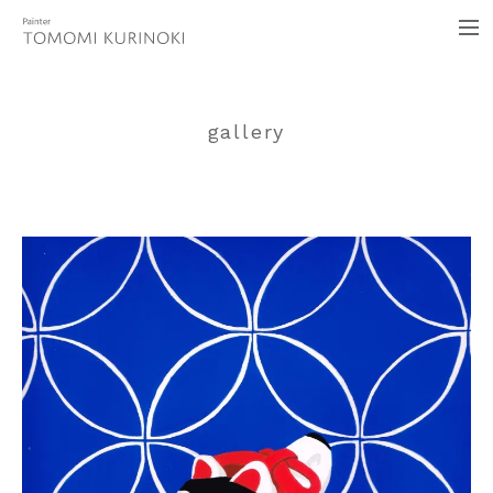
イラストレーター くりのきともみ
me
gallery