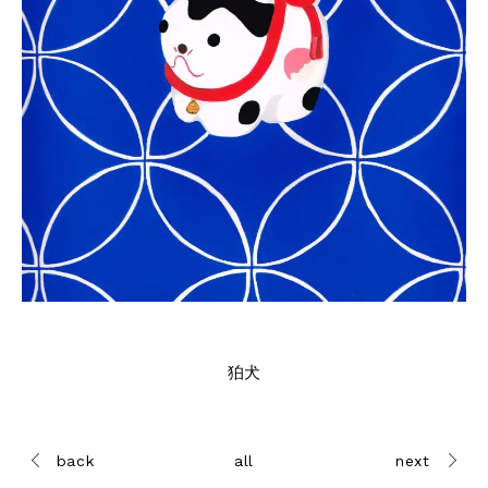
狛犬
back
all
next