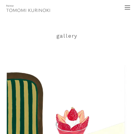
イラストレーター くりのきともみ
me
gallery